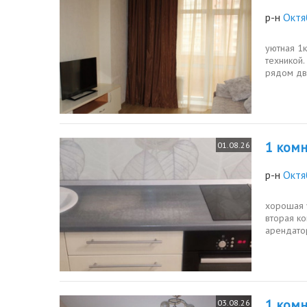
р-н
Октя
уютная 1
техникой.
рядом дв
доступнос
1 комн.
01.08.26
р-н
Октя
хорошая у
вторая ко
арендатор
поставить
1 комн.
03.08.26