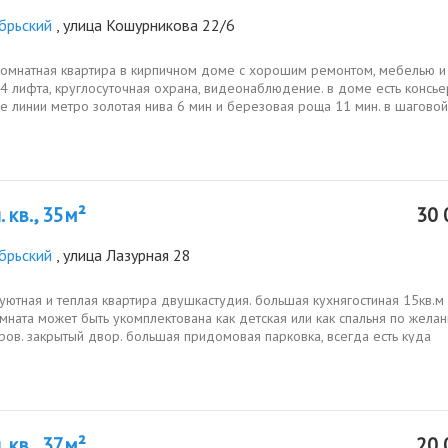
брьский
, улица Кошурникова 22/6
комнатная квартира в кирпичном доме с хорошим ремонтом, мебелью и
 4 лифта, круглосуточная охрана, видеонаблюдение. в доме есть консье
е линии метро золотая нива 6 мин и березовая роща 11 мин. в шаговой
ти вся...
 кв., 35м²
30 
брьский
, улица Лазурная 28
ютная и теплая квартира двушкастудия. большая кухнягостиная 15кв.м
мната может быть укомплектована как детская или как спальня по жела
ов. закрытый двор. большая придомовая парковка, всегда есть куда
 авто.
 кв., 37м²
20 