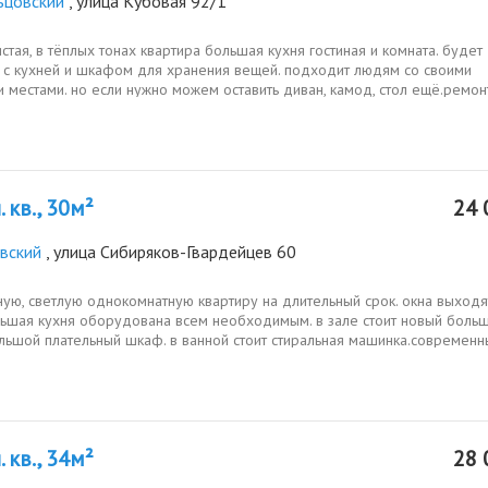
ьцовский
, улица Кубовая 92/1
истая, в тёплых тонах квартира большая кухня гостиная и комната. будет
я с кухней и шкафом для хранения вещей. подходит людям со своими
 местами. но если нужно можем оставить диван, камод, стол ещё.ремон
о...
 кв., 30м²
24 
вский
, улица Сибиряков-Гвардейцев 60
ую, светлую однокомнатную квартиру на длительный срок. окна выходя
льшая кухня оборудована всем необходимым. в зале стоит новый боль
ольшой плательный шкаф. в ванной стоит стиральная машинка.современн
 кв., 34м²
28 