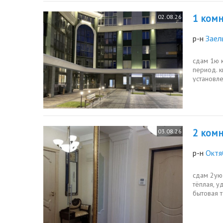
1 комн.
02.08.26
р-н
Заел
сдам 1ю 
период. к
установле
микроволн
2 комн.
03.08.26
р-н
Октя
сдам 2ую 
тёплая, у
бытовая 
состоянии.