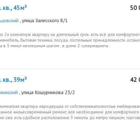
 кв., 45м²
50 
ьцовский
, улица Залесского 8/1
о 2х комнатную квартиру на длительный срок. есть всё для комфортног
ямебель, бытовая техника, посуда, постельные принадлежности. остано
а в 5 минут неспешным шагом , в доме 2 супермаркета .
 кв., 39м²
42 
жинский
, улица Кошурникова 23/2
1комнатная квартира евродвушка от собственникаполностью меблирова
анное жильёсовременный ремонт, всё необходимое для комфортного
ия уже есть.удобное расположение 3 минуты до метро пешком, торго
агазины,...