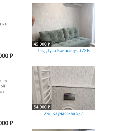
т не
45 000 ₽
1-к, Дуси Ковальчук 378В
000 ₽
т во
шой
ый
34 000 ₽
2-к, Каунасская 5/2
000 ₽