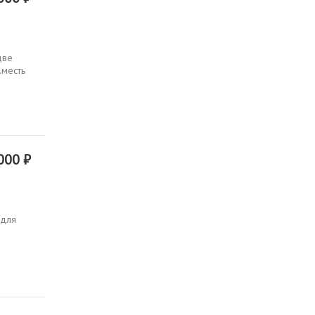
две
.месть
000 ₽
 для