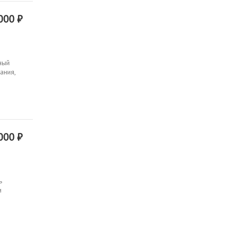
000 ₽
ный
ания,
000 ₽
ь
и