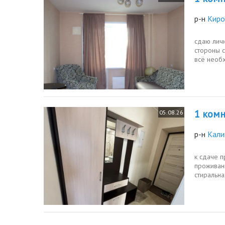
р-н
Киро
сдаю личн
стороны с
всё необх
микроволн
1 комн.
05.08.26
р-н
Кали
к сдаче п
проживани
стиральна
находится 