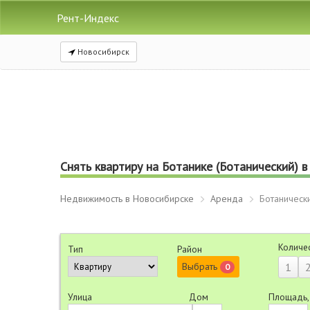
Рент-Индекс
Новосибирск
Снять квартиру на Ботанике (Ботанический) 
Недвижимость в Новосибирске
Аренда
Ботаническ
Количе
Тип
Район
Выбрать
1
0
Улица
Дом
Площадь,