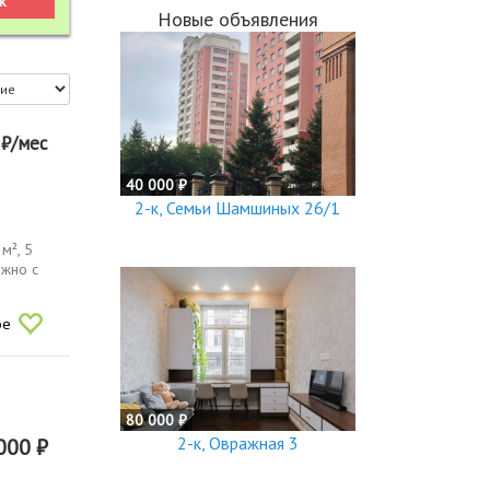
Новые объявления
0
₽/мес
40 000 ₽
2-к, Семьи Шамшиных 26/1
м², 5
ожно с
ое
80 000 ₽
2-к, Овражная 3
000 ₽