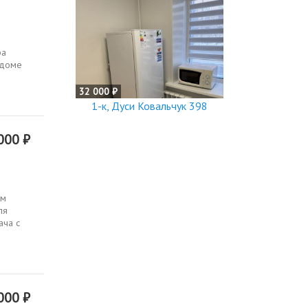
ра
 доме
32 000 ₽
1-к, Дуси Ковальчук 398
000 ₽
ам
ля
ача с
000 ₽