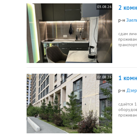
2 комн.
03.08.26
р-н
Заел
сдам личн
проживани
транспорт
1 комн.
02.08.26
р-н
Дзер
сдаётся 
оборудов
проживан
центры, м