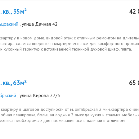
 кв., 35м²
42 
ьцовский
, улица Дачная 42
квартиру в новом доме, видовой этаж с отличным ремонтом на длитель
вартира сдается впервые. в квартире есть все для комфортного прожив
н кухонный гарнитур с встраиваемой техникой духовой шкаф, плита,
овая...
 кв., 63м²
65 
брьский
, улица Кирова 27/3
квартиру в шаговой доступности от м. октябрьская 3 мин.квартира очен
добная планировка, большая лоджия 2 выхода кухня и спальня. мебель 
техника, необходимые для проживания всё в наличии в отличном
вся...