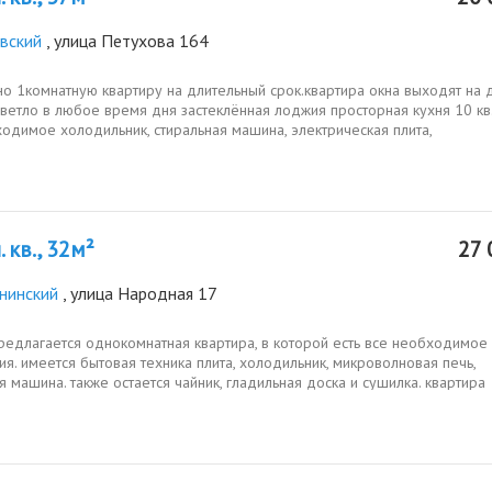
вский
, улица Петухова 164
о 1комнатную квартиру на длительный срок.квартира окна выходят на 
ветло в любое время дня застеклённая лоджия просторная кухня 10 кв
одимое холодильник, стиральная машина, электрическая плита,
овка....
 кв., 32м²
27 
нинский
, улица Народная 17
редлагается однокомнатная квартира, в которой есть все необходимое
я. имеется бытовая техника плита, холодильник, микроволновая печь,
я машина. также остается чайник, гладильная доска и сушилка. квартира
в...