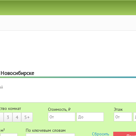
в Новосибирске
ий
ство комнат
Стоимость, ₽
Этаж
2
3
4
5+
 м²
По ключевым словам