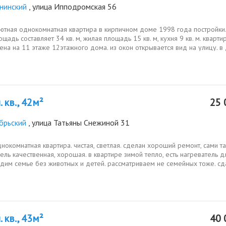
нинский
, улица Ипподромская 56
уютная однокомнатная квартира в кирпичном доме 1998 года постройки.
щадь составляет 34 кв. м, жилая площадь 15 кв. м, кухня 9 кв. м. кварти
на на 11 этаже 12этажного дома. из окон открывается вид на улицу. в
 кв., 42м²
25 
брьский
, улица Татьяны Снежиной 31
нокомнатная квартира. чистая, светлая. сделан хороший ремонт, сами т
ель качественная, хорошая. в квартире зимой тепло, есть нагреватель д
дим семье без животных и детей. рассматриваем не семейных тоже. сд
 кв., 43м²
40 