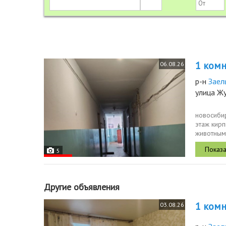
1 комн.
06.08.26
р-н
Заел
улица Ж
новосибир
этаж кирп
животным
5
Другие объявления
1 комн.
03.08.26