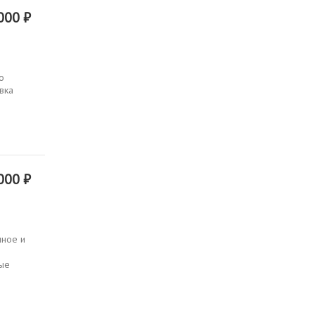
000 ₽
о
вка
000 ₽
нное и
вые