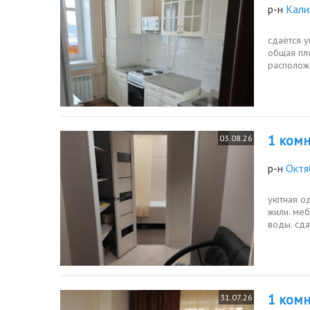
р-н
Кали
сдаётся 
общая пло
расположе
есть...
1 комн.
03.08.26
р-н
Октя
уютная од
жили. меб
воды. сда
1...
1 комн.
31.07.26