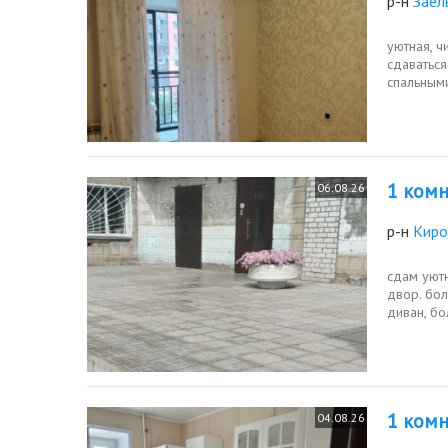
р-н
Заел
уютная, ч
сдаватьс
спальными
сложный, н
1 комн.
06.08.26
р-н
Киро
сдам уютн
двор. бо
диван, б
район с...
1 комн.
04.08.26