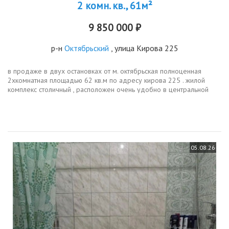
2 комн. кв., 61м²
9 850 000 ₽
р-н
Октябрьский
, улица Кирова 225
в продаже в двух остановках от м. октябрьская полноценная
2хкомнатная площадью 62 кв.м по адресу кирова 225 . жилой
комплекс столичный , расположен очень удобно в центральной
части города новосибирска. это классный жилой комплекс ,
состоящий из...
05.08.26