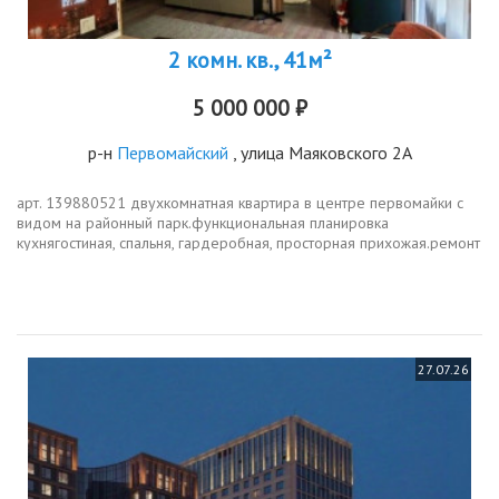
2 комн. кв., 41м²
5 000 000 ₽
р-н
Первомайский
, улица Маяковского 2А
арт. 139880521 двухкомнатная квартира в центре первомайки с
видом на районный парк.функциональная планировка
кухнягостиная, спальня, гардеробная, просторная прихожая.ремонт
хороший заходи и живи.дом после капитального ремонта.рядом
буквально все,...
27.07.26