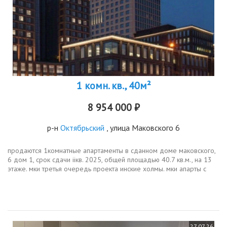
1 комн. кв., 40м²
8 954 000 ₽
р-н
Октябрьский
, улица Маковского 6
продаются 1комнатные апартаменты в сданном доме маковского,
6 дом 1, срок сдачи iiкв. 2025, общей площадью 40.7 кв.м., на 13
этаже. мки третья очередь проекта инские холмы. мки апарты с
амбициями, дом для молодых, ярких, дерзких в ситиквартале на...
27.07.26