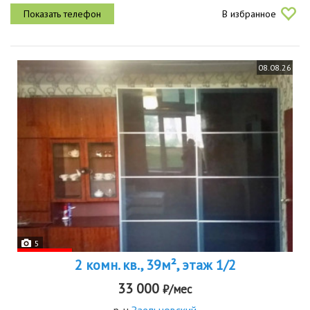
посудомоечная машина, духовый шкаф с микроволновкой,
В избранное
стриралка, чайник, утюг,...
08.08.26
5
2 комн. кв., 39м², этаж 1/2
33 000
₽/мес