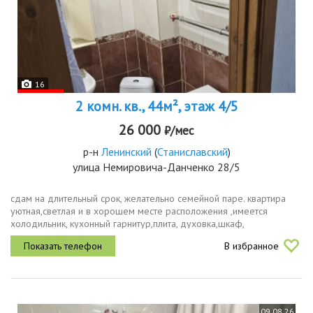
16
2 комн. кв., 44м², этаж 4/5
26 000
₽/мес
р-н
Ленинский
(
Станиславский
)
улица Немировича-Данченко 28/5
сдам на длительный срок, желательно семейной паре. квартира
уютная,светлая и в хорошем месте расположения ,имеется
холодильник, кухонный гарнитур,плита, духовка,шкаф,
микроволновка, стиральная машина, утюг, диван 2х спальный.
В избранное
рядом конечная...
09.08.26