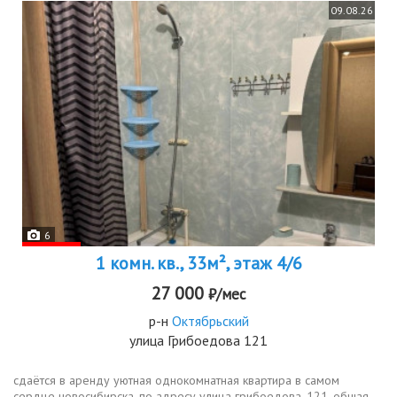
09.08.26
6
1 комн. кв., 33м², этаж 4/6
27 000
₽/мес
р-н
Октябрьский
улица Грибоедова 121
сдаётся в аренду уютная однокомнатная квартира в самом
сердце новосибирска, по адресу улица грибоедова, 121. общая