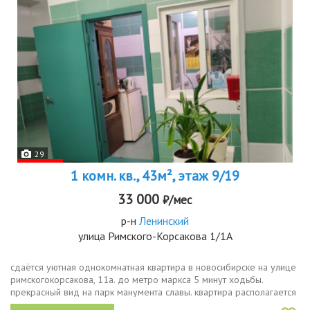
29
1 комн. кв., 43м², этаж 9/19
33 000
₽/мес
р-н
Ленинский
улица Римского-Корсакова 1/1А
сдаётся уютная однокомнатная квартира в новосибирске на улице
римскогокорсакова, 11а. до метро маркса 5 минут ходьбы.
прекрасный вид на парк манумента славы. квартира располагается
на 9 этаже современного 19этажного монолитного дома,