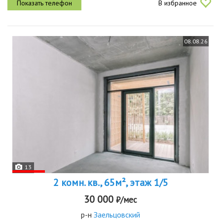
В избранное
построенного в...
08.08.26
13
2 комн. кв., 65м², этаж 1/5
30 000
₽/мес
р-н
Заельцовский