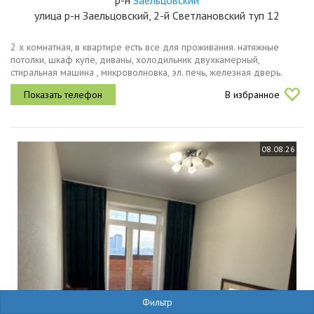
р-н
Заельцовский
улица р-н Заельцовский, 2-й Светлановский туп 12
2 х комнатная, в квартире есть все для проживания. натяжные
потолки, шкаф купе, диваны, холодильник двухкамерный,
стиральная машина , микроволновка, эл. печь, железная дверь.
рядом магазин метро, ярче, медицинский университет, сгупс,
В избранное
школа. все...
08.08.26
Фильтр