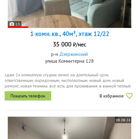
13
1 комн. кв., 40м², этаж 12/22
35 000
₽/мес
р-н
Дзержинский
улица Коминтерна 128
сдам 2х комнатную студию лично на длительный срок.
ответственным, порядочным, чистоплотным. новый дом, новый
ремонт, новая техника. всё есть для проживания. в ванной теплый
пол.стоимость 35000 в месяц эл.энергия и хол. и гор. вода по
В избранное
счётчикам....
08.08.26