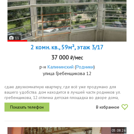
11
2 комн. кв., 59м², этаж 3/17
37 000
₽/мес
р-н
Калининский
(
Родники
)
улица Гребенщикова 12
сдаю двухкомнатную квартиру, где всё уже продумано для
вашего удобства. дом находится в лучшей части родников ул.
гребенщикова, 12.отлична детская площадка во дворе дома,
школы и детские сады в пешей доступности, множество магазинов
В избранное
и супермаркетов...
05.08.26