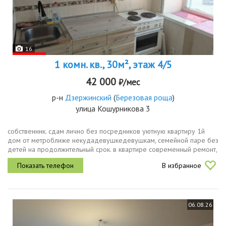
16
1 комн. кв., 30м², этаж 4/5
42 000
₽/мес
р-н
Дзержинский
(
Березовая роща
)
улица Кошурникова 3
собственник. сдам лично без посредников уютную квартиру 1й
дом от метроближе некудадевушкедевушкам, семейной паре без
детей на продолжительный срок. в квартире современный ремонт,
есть вся необходимая мебель, техника. дом кирпичный
В избранное
прекрасная...
06.08.26